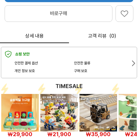
바로구매
상세 내용
고객 리뷰（0）
쇼핑 보안
안전한 결제 옵션
안전한 물류
개인 정보 보호
구매 보호
TIMESALE
￦29,900
￦21,900
￦35,900
￦24