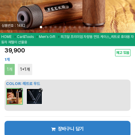
상품번호：1482
HOME
Car&Tools
Men‘s Gift
피크알 프리미엄 차량용 연초 케이스_레트로 휴대용 자
동차 재떨이 선물용
39,900
재고 있음
1개
1개
1+1개
COLOR:
레트로 우드
장바구니 담기