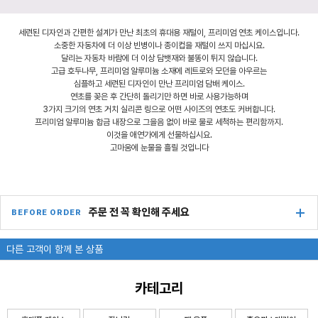
세련된 디자인과 간편한 설계가 만난 최초의 휴대용 재털이, 프리미엄 연초 케이스입니다.
소중한 자동차에 더 이상 빈병이나 종이컵을 재털이 쓰지 마십시요.
달리는 자동차 바람에 더 이상 담뱃재와 불똥이 튀지 않습니다.
고급 호두나무, 프리미엄 알루미늄 소재에 레트로와 모던을 아우르는
심플하고 세련된 디자인이 만난 프리미엄 담배 케이스.
연초를 꽂은 후 간단히 돌리기만 하면 바로 사용가능하며
3가지 크기의 연초 거치 실리콘 링으로 어떤 사이즈의 연초도 커버합니다.
프리미엄 알루미늄 합금 내장으로 그을음 없이 바로 물로 세척하는 편리함까지.
이것을 애연가에게 선물하십시요.
고마움에 눈물을 흘릴 것입니다
주문 전 꼭 확인해 주세요
BEFORE ORDER
다른 고객이 함께 본 상품
카테고리