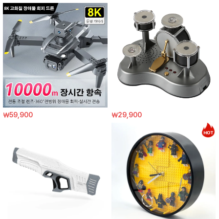
￦59,900
￦29,900