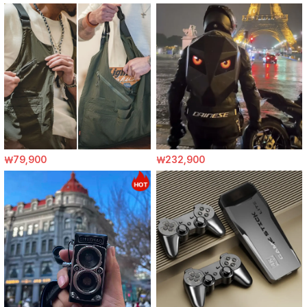
￦79,900
￦232,900