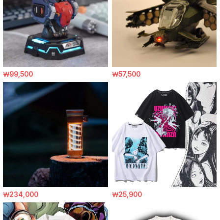
￦99,500
￦57,500
￦234,000
￦25,900