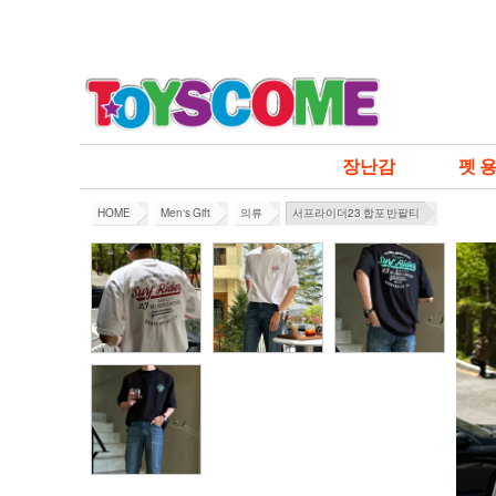
장난감
펫 
HOME
Men‘s Gift
의류
서프라이더23 합포 반팔티