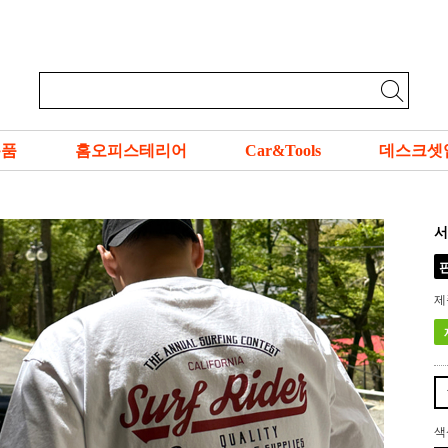
용품
홈오피스테리어
Car&Tools
데스크셋
서
제
색