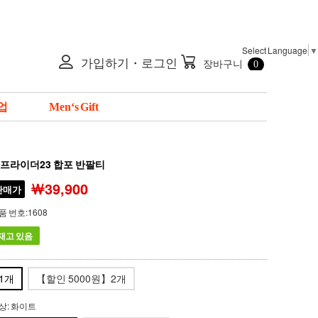
Select Language
▼

가입하기・로그인
장바구니
0
업
Men‘s Gift
프라이더23 합포 반팔티
￦39,900
판매가
품 번호:1608
재고 있음
1개
【할인 5000원】2개
상:
화이트