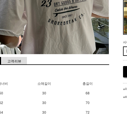
사
고객 리뷰
깨너비
소매길이
총길이
※
50
30
68
※
52
30
70
54
30
72