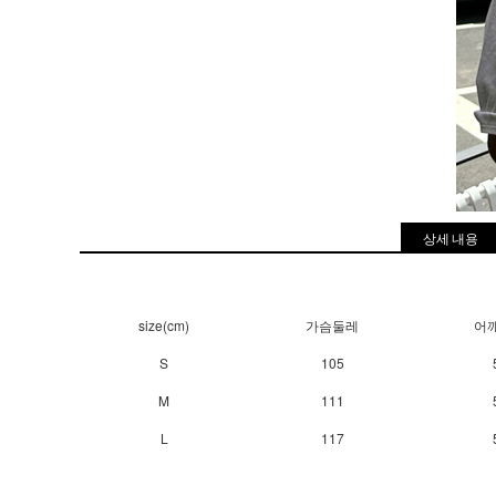
상세 내용
size(cm)
가슴둘레
어
S
105
M
111
L
117