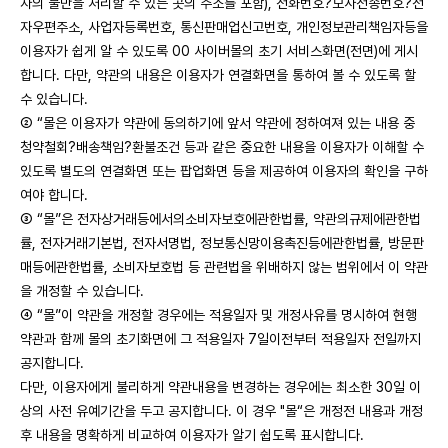
자의 불만을 처리할 수 있는 곳의 주소를 포함), 전화번호?모사전송번호?전
자우편주소, 사업자등록번호, 통신판매업신고번호, 개인정보관리책임자등을
이용자가 쉽게 알 수 있도록 00 사이버몰의 초기 서비스화면(전면)에 게시
합니다. 다만, 약관의 내용은 이용자가 연결화면을 통하여 볼 수 있도록 할
수 있습니다.
② “몰은 이용자가 약관에 동의하기에 앞서 약관에 정하여져 있는 내용 중
청약철회?배송책임?환불조건 등과 같은 중요한 내용을 이용자가 이해할 수
있도록 별도의 연결화면 또는 팝업화면 등을 제공하여 이용자의 확인을 구하
여야 합니다.
③ “몰”은 전자상거래등에서의소비자보호에관한법률, 약관의규제에관한법
률, 전자거래기본법, 전자서명법, 정보통신망이용촉진등에관한법률, 방문판
매등에관한법률, 소비자보호법 등 관련법을 위배하지 않는 범위에서 이 약관
을 개정할 수 있습니다.
④ “몰”이 약관을 개정할 경우에는 적용일자 및 개정사유를 명시하여 현행
약관과 함께 몰의 초기화면에 그 적용일자 7일이전부터 적용일자 전일까지
공지합니다.
다만, 이용자에게 불리하게 약관내용을 변경하는 경우에는 최소한 30일 이
상의 사전 유예기간을 두고 공지합니다. 이 경우 "몰“은 개정전 내용과 개정
후 내용을 명확하게 비교하여 이용자가 알기 쉽도록 표시합니다.