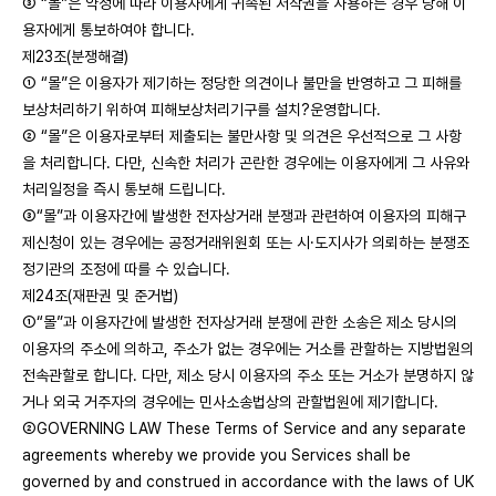
③ “몰”은 약정에 따라 이용자에게 귀속된 저작권을 사용하는 경우 당해 이
용자에게 통보하여야 합니다.
제23조(분쟁해결)
① “몰”은 이용자가 제기하는 정당한 의견이나 불만을 반영하고 그 피해를
보상처리하기 위하여 피해보상처리기구를 설치?운영합니다.
② “몰”은 이용자로부터 제출되는 불만사항 및 의견은 우선적으로 그 사항
을 처리합니다. 다만, 신속한 처리가 곤란한 경우에는 이용자에게 그 사유와
처리일정을 즉시 통보해 드립니다.
③“몰”과 이용자간에 발생한 전자상거래 분쟁과 관련하여 이용자의 피해구
제신청이 있는 경우에는 공정거래위원회 또는 시·도지사가 의뢰하는 분쟁조
정기관의 조정에 따를 수 있습니다.
제24조(재판권 및 준거법)
①“몰”과 이용자간에 발생한 전자상거래 분쟁에 관한 소송은 제소 당시의
이용자의 주소에 의하고, 주소가 없는 경우에는 거소를 관할하는 지방법원의
전속관할로 합니다. 다만, 제소 당시 이용자의 주소 또는 거소가 분명하지 않
거나 외국 거주자의 경우에는 민사소송법상의 관할법원에 제기합니다.
②GOVERNING LAW These Terms of Service and any separate
agreements whereby we provide you Services shall be
governed by and construed in accordance with the laws of UK