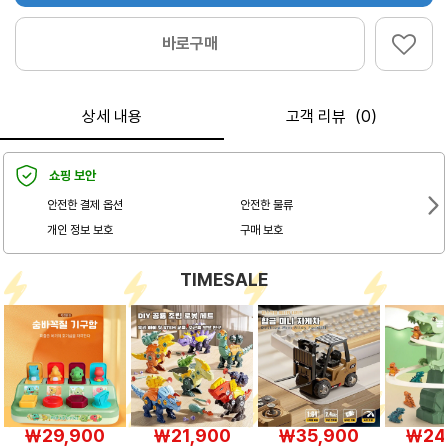
바로구매
상세 내용
고객 리뷰（0）
쇼핑 보안
안전한 결제 옵션
안전한 물류
개인 정보 보호
구매 보호
TIMESALE
￦29,900
￦21,900
￦35,900
￦24