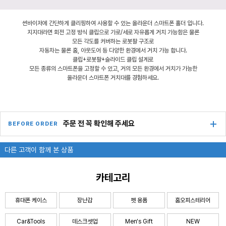
썬바이저에 간단하게 클리핑하여 사용할 수 있는 올라운더 스마트폰 홀더 입니다.
지지대라면 회전 고정 방식 클립으로 가로/세로 자유롭게 거치 가능함은 물론
모든 각도를 커버하는 로봇팔 구조로
자동차는 물론 홈, 아웃도어 등 다양한 환경에서 거치 가능 합니다.
클립+로봇팔+슬라이드 클립 설계로
모든 종류의 스마트폰을 고정할 수 있고, 거의 모든 환경에서 거치가 가능한
올라운더 스마트폰 거치대를 경험하세요.
주문 전 꼭 확인해 주세요
BEFORE ORDER
다른 고객이 함께 본 상품
카테고리
휴대폰 케이스
장난감
펫 용품
홈오피스테리어
Car&Tools
데스크셋업
Men‘s Gift
NEW