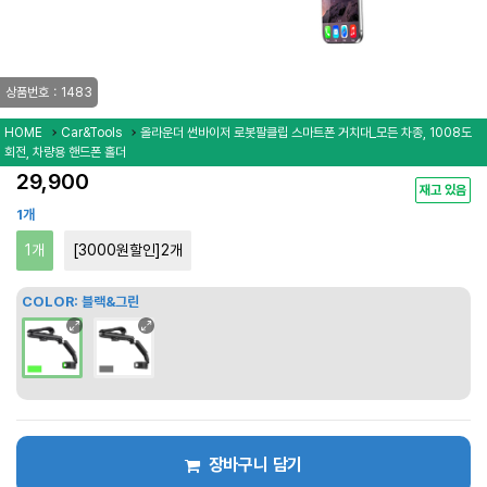
상품번호：1483
HOME
Car&Tools
올라운더 썬바이저 로봇팔클립 스마트폰 거치대_모든 차종, 1008도
회전, 차량용 핸드폰 홀더
29,900
재고 있음
1개
1개
[3000원할인]2개
COLOR:
블랙&그린
장바구니 담기