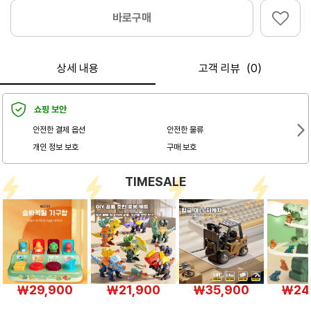
바로구매
상세 내용
고객 리뷰（0）
쇼핑 보안
안전한 결제 옵션
안전한 물류
개인 정보 보호
구매 보호
TIMESALE
￦29,900
￦21,900
￦35,900
￦24